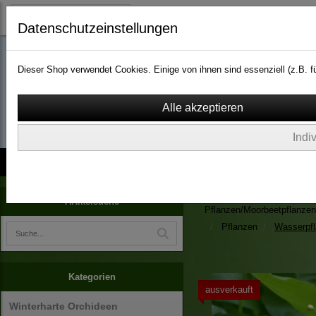
Datenschutzeinstellungen
Dieser Shop verwendet Cookies. Einige von ihnen sind essenziell (z.B.
wassergarten-versa
Indi
Kontakt
über Uns
AGB
Impressum
Widerruf
Zimmerpflanzen/Kübelpfla
Artikelsuche
Pflanzen/Moorbeetpflanzen
Pflanzen
Wasserpf
Kategorien
ausverkauft
Winterharte Orchideen