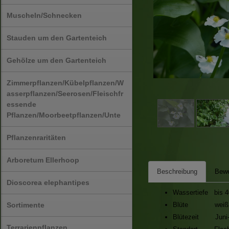
Muscheln/Schnecken
Stauden um den Gartenteich
Gehölze um den Gartenteich
Zimmerpflanzen/Kübelpflanzen/W
asserpflanzen/Seerosen/Fleischfr
essende
Pflanzen/Moorbeetpflanzen/Unte
Pflanzenraritäten
Arboretum Ellerhoop
Beschreibung
Bewe
Dioscorea elephantipes
Wassertiefe bis 
Sortimente
Blüte weiß
Blütezeit Juni-
Terrarienpflanzen