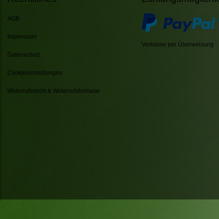
AGB
Impressum
Vorkasse per Überweisung
Datenschutz
Cookieeinstellungen
Widerrufsrecht & Widerrufsformular