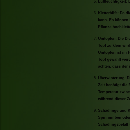
Luftfeuchtigkeit:
Kletterhilfe: Da di
kann. Es können H
Pflanze hochklett
Umtopfen: Die Dio
Topf zu klein wir
Umtopfen ist im F
Topf gewählt werd
achten, dass der
Überwinterung: Di
Zeit benötigt die
Temperatur zwisch
während dieser Ze
Schädlinge und Kr
Spinnmilben oder 
Schädlingsbefall 