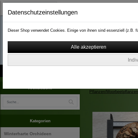
Datenschutzeinstellungen
Dieser Shop verwendet Cookies. Einige von ihnen sind essenziell (z.B.
wassergarten-versa
Indi
Kontakt
über Uns
AGB
Impressum
Widerruf
Zimmerpflanzen/Kübelpfla
Artikelsuche
Pflanzen/Moorbeetpflanzen
Kategorien
Winterharte Orchideen