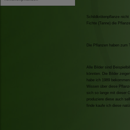
Schildkrötenpflanze nich
Fichte (Tanne) die Pflanz
Die Pflanzen haben zum Te
Alle Bilder sind Beispiel
könnten. Die Bilder zeige
habe ich 1989 bekommen u
Wissen über diese Pflanz
sich so lange mit dieser 
produziere diese auch se
finde kaufe ich diese natü