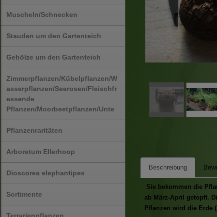
Muscheln/Schnecken
Stauden um den Gartenteich
Gehölze um den Gartenteich
Zimmerpflanzen/Kübelpflanzen/W
asserpflanzen/Seerosen/Fleischfr
essende
Pflanzen/Moorbeetpflanzen/Unte
Pflanzenraritäten
Arboretum Ellerhoop
Beschreibung
Bewe
Dioscorea elephantipes
Sie bekommen die Pflanz
Sortimente
ab März-April getopft. 
Pflanzen wird die Erde (
Terrarienpflanzen