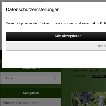
Datenschutzeinstellungen
Dieser Shop verwendet Cookies. Einige von ihnen sind essenziell (z.B.
wassergarten-versa
Indi
Kontakt
über Uns
AGB
Impressum
Widerruf
Zimmerpflanzen/Kübelpfla
Artikelsuche
Pflanzen/Moorbeetpflanzen
Pflanzen
Wasserpf
Kategorien
Winterharte Orchideen