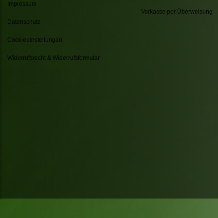
Impressum
Vorkasse per Überweisung
Datenschutz
Cookieeinstellungen
Widerrufsrecht & Widerrufsformular