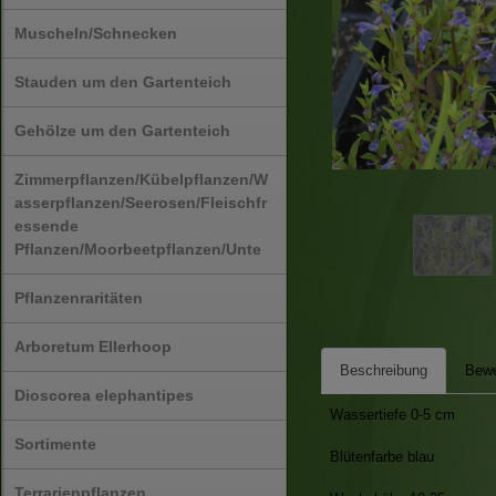
Muscheln/Schnecken
Stauden um den Gartenteich
Gehölze um den Gartenteich
Zimmerpflanzen/Kübelpflanzen/W
asserpflanzen/Seerosen/Fleischfr
essende
Pflanzen/Moorbeetpflanzen/Unte
Pflanzenraritäten
Arboretum Ellerhoop
Beschreibung
Bewe
Dioscorea elephantipes
Wassertiefe 0-5 cm
Sortimente
Blütenfarbe blau
Terrarienpflanzen